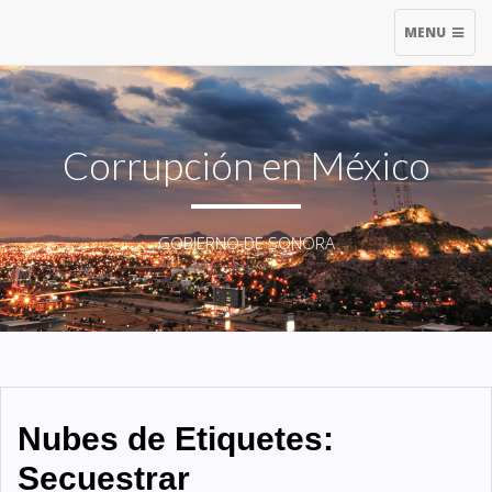
TOGGLE
MENU
NAVIGATIO
Corrupción en México
GOBIERNO DE SONORA
Nubes de Etiquetes:
Secuestrar