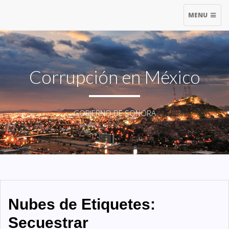
TOGGLE
MENU
NAVIGATIO
Corrupción en México
GOBIERNO DE SONORA
Nubes de Etiquetes:
Secuestrar